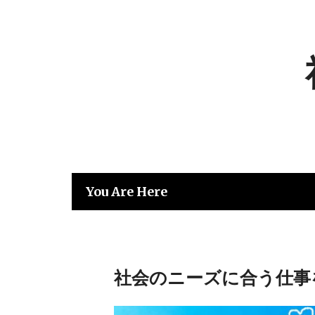
Skip
to
content
You Are Here
社会のニーズに合う仕事