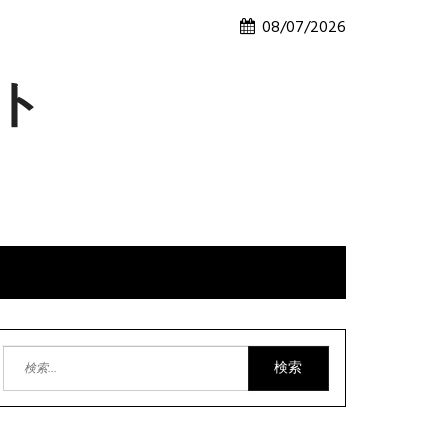
08/07/2026
ト
e
検
索: