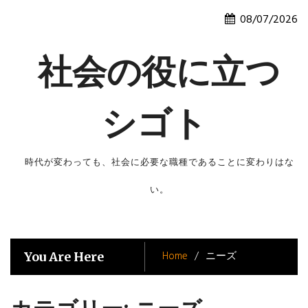
Skip
08/07/2026
to
content
社会の役に立つ
シゴト
時代が変わっても、社会に必要な職種であることに変わりはな
い。
Home
ニーズ
You Are Here